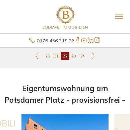
0176 456 318 26
20
21
22
23
24
Eigentumswohnung am
Potsdamer Platz - provisionsfrei -