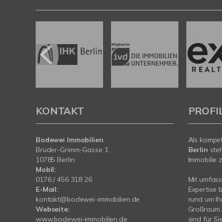
KONTAKT
PROFI
Bodewei Immobilien
Als kompe
Brüder-Grimm-Gasse 1
Berlin
ste
10785 Berlin
Immobilie z
Mobil:
0176 / 456 318 26
Mit umfas
E-Mail:
Expertise 
kontakt@bodewei-immobilien.de
rund um I
Webseite:
Großraum B
www.bodewei-immobilien.de
sind für Si