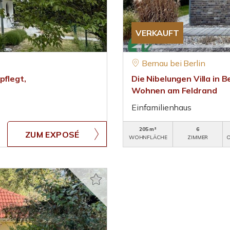
VERKAUFT
Bernau bei Berlin
pflegt,
Die Nibelungen Villa in 
Wohnen am Feldrand
Einfamilienhaus
205 m²
6
ZUM EXPOSÉ
WOHNFLÄCHE
ZIMMER
O