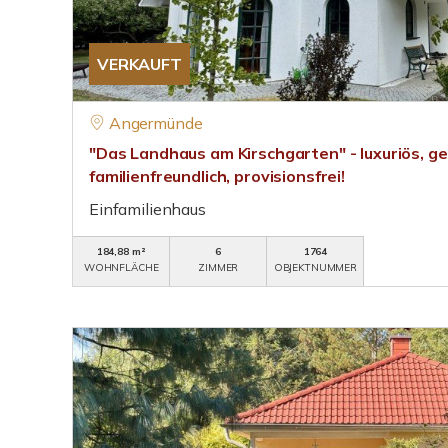
VERKAUFT
Angermünde
"Das Landhaus am Kirschgarten" - luxuriös, ge
familienfreundlich, provisionsfrei!
Einfamilienhaus
184,88 m²
6
1764
WOHNFLÄCHE
ZIMMER
OBJEKTNUMMER