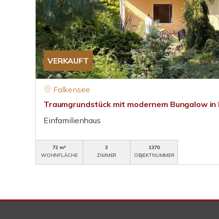
VERKAUFT
Falkensee
Traumgrundstück mit modernem Bungalow in 
Einfamilienhaus
72 m²
3
1370
WOHNFLÄCHE
ZIMMER
OBJEKTNUMMER