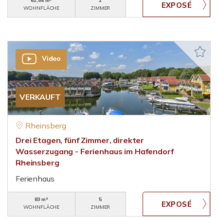
62,54 m²
2
WOHNFLÄCHE
ZIMMER
Video
VERKAUFT
Rheinsberg
Drei Etagen, fünf Zimmer, direkter
Wasserzugang - Ferienhaus im Hafendorf
Rheinsberg
Ferienhaus
83 m²
5
WOHNFLÄCHE
ZIMMER