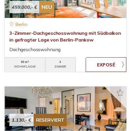
NEU
459.000,- €
Berlin
3-Zimmer-Dachgeschosswohnung mit Südbalkon
in gefragter Lage von Berlin-Pankow
Dachgeschosswohnung
93 m²
3
WOHNFLÄCHE
ZIMMER
1.130,- €
RESERVIERT