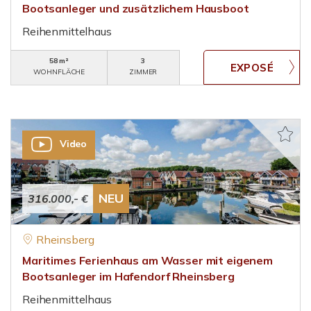
Bootsanleger und zusätzlichem Hausboot
Reihenmittelhaus
58 m²
3
WOHNFLÄCHE
ZIMMER
Video
NEU
316.000,- €
Rheinsberg
Maritimes Ferienhaus am Wasser mit eigenem
Bootsanleger im Hafendorf Rheinsberg
Reihenmittelhaus