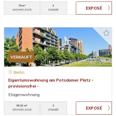
70 m²
3
WOHNFLÄCHE
ZIMMER
VERKAUFT
Berlin
Eigentumswohnung am Potsdamer Platz -
provisionsfrei -
Etagenwohnung
96,62 m²
2
WOHNFLÄCHE
ZIMMER