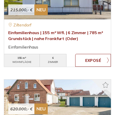
NEU
215.000,- €
Ziltendorf
Einfamilienhaus | 155 m² Wfl. | 6 Zimmer | 785 m²
Grundstück | nahe Frankfurt (Oder)
Einfamilienhaus
155 m²
6
WOHNFLÄCHE
ZIMMER
NEU
620.000,- €