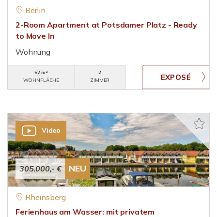
Berlin
2-Room Apartment at Potsdamer Platz - Ready
to Move In
Wohnung
52 m²
2
WOHNFLÄCHE
ZIMMER
Video
NEU
305.000,- €
Rheinsberg
Ferienhaus am Wasser: mit privatem