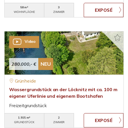
58 m²
3
WOHNFLÄCHE
ZIMMER
Video
NEU
280.000,- €
Grünheide
Wassergrundstück an der Löcknitz mit ca. 100 m
eigener Uferlinie und eigenem Bootshafen
Freizeitgrundstück
1.915 m²
2
GRUNDSTÜCK
ZIMMER