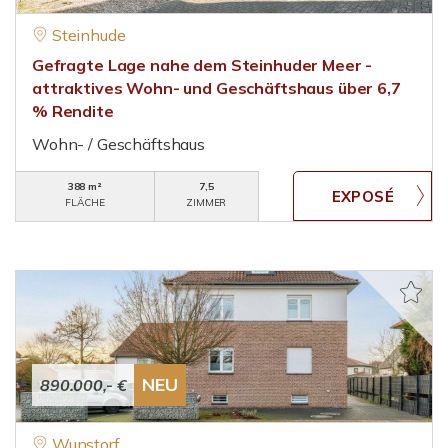
Steinhude
Gefragte Lage nahe dem Steinhuder Meer -
attraktives Wohn- und Geschäftshaus über 6,7
% Rendite
Wohn- / Geschäftshaus
388 m²
7,5
FLÄCHE
ZIMMER
NEU
890.000,- €
Wunstorf