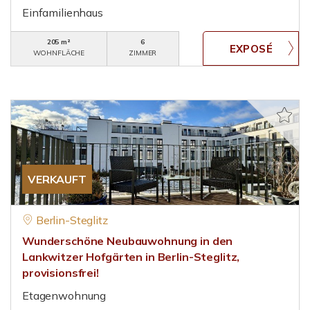
Einfamilienhaus
205 m²
6
WOHNFLÄCHE
ZIMMER
VERKAUFT
Berlin-Steglitz
Wunderschöne Neubauwohnung in den
Lankwitzer Hofgärten in Berlin-Steglitz,
provisionsfrei!
Etagenwohnung