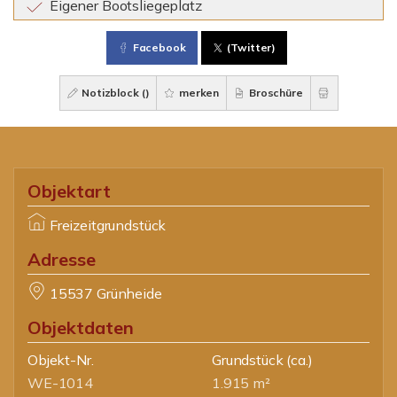
Eigener Bootsliegeplatz
Facebook
(Twitter)
Notizblock (
)
merken
Broschüre
Objektart
Freizeitgrundstück
Adresse
15537 Grünheide
Objektdaten
Objekt-Nr.
Grundstück
(ca.)
WE-1014
1.915 m²