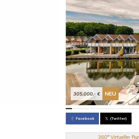
NEU
305.000,- €
Facebook
(Twitter)
360° Virtueller R