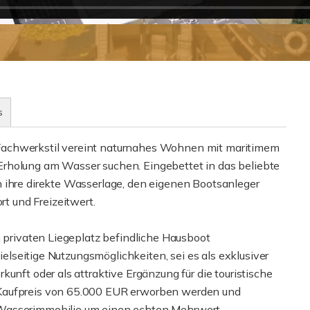
s
Fachwerkstil vereint naturnahes Wohnen mit maritimem
ie Erholung am Wasser suchen. Eingebettet in das beliebte
 ihre direkte Wasserlage, den eigenen Bootsanleger
 und Freizeitwert.
m privaten Liegeplatz befindliche Hausboot
vielseitige Nutzungsmöglichkeiten, sei es als exklusiver
unft oder als attraktive Ergänzung für die touristische
 Kaufpreis von 65.000 EUR erworben werden und
 Wasserimmobilie um einen echten Mehrwert.