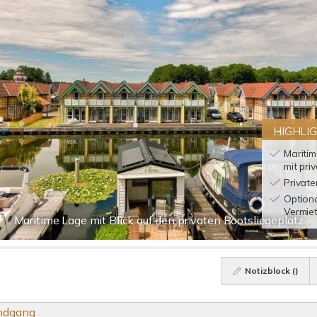
HIGHLI
Mariti
mit pri
Private
Optiona
Vermie
Maritime Lage mit Blick auf den privaten Bootsliegeplatz
Notizblock (
)
undgang