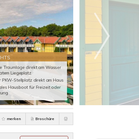
GHTS
me Traumlage direkt am Wasser
vatem Liegeplatz
r PKW-Stellplatz direkt am Haus
les Hausboot für Freizeit oder
tung
merken
Broschüre